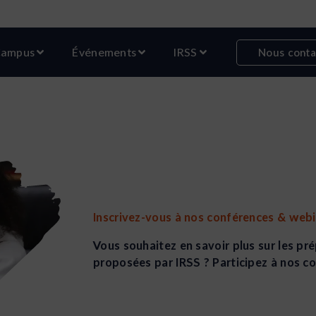
r Formations
Ouvrir Campus
Ouvrir Événements
Ouvrir IRSS
ampus
Événements
IRSS
Nous conta
Inscrivez-vous à nos conférences & webi
Vous souhaitez en savoir plus sur les pr
proposées par IRSS ? Participez à nos c