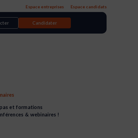
Espace entreprises
Espace candidats
cter
Candidater
naires
épas et formations
onférences & webinaires !