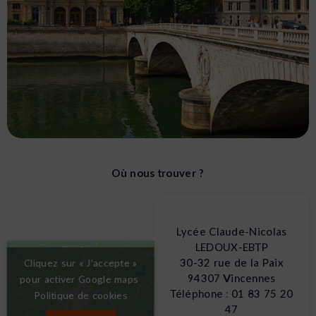
IRSS Paris
Où nous trouver ?
Centre mondial de l’art, de la mode, de la
gastronomie et de la culture, faites vos études à
Lycée Claude-Nicolas
Paris, la ville lumière. Classée au 9e rang des
LEDOUX-EBTP
villes étudiantes, la capitale offre un fort taux
30-32 rue de la Paix
Cliquez sur « J’accepte »
d’employabilité et d’attractivité.
94307 Vincennes
pour activer Google maps
Téléphone : 01 83 75 20
Politique de cookies
47