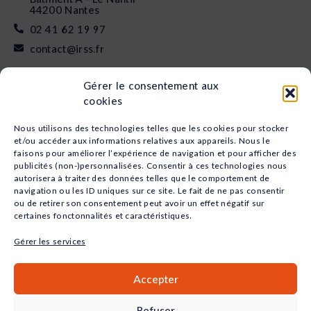
44200 Nantes
02 41 62 19 97
contact@irss.fr
Liens rapides
Gérer le consentement aux
Nos formations
cookies
L’apprentissage
Financement
Nous utilisons des technologies telles que les cookies pour stocker
Qui sommes-nous
et/ou accéder aux informations relatives aux appareils. Nous le
faisons pour améliorer l’expérience de navigation et pour afficher des
Actualités
publicités (non-)personnalisées. Consentir à ces technologies nous
Nos études
autorisera à traiter des données telles que le comportement de
Recrutement
navigation ou les ID uniques sur ce site. Le fait de ne pas consentir
Nos domaines
ou de retirer son consentement peut avoir un effet négatif sur
certaines fonctonnalités et caractéristiques.
Animation
Sport
Gérer les services
Santé
Social
Accepter
Petite Enfance
Commerce
Refuser
QUALIOPI