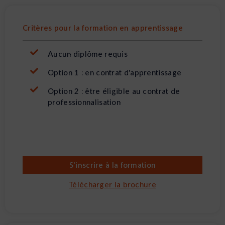
aux Sables-d’Olonne !"
L’ac
satis
l’ins
Critères pour la formation en apprentissage
Aucun diplôme requis
Option 1 : en contrat d'apprentissage
Option 2 : être éligible au contrat de
professionnalisation
S'inscrire à la formation
Télécharger la brochure