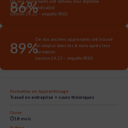
86
%
De nos apprenants ont obtenu leur diplôme
Secrétaire Médical(e)
(session 24.25 – enquête IRSS)
De nos anciens apprenants ont trouvé
89
%
un emploi dans les 6 mois après leur
formation
(session 24.25 – enquête IRSS)
Formation en Apprentissage
Travail en entreprise + cours théoriques
Durée
18 mois
Rythme