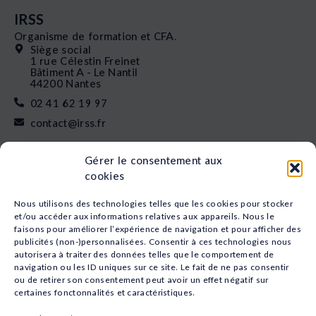
IRSS
Organisme de formation et CFA.
Siège social
1 rue Célestin Freinet
Bâtiment A - Le Nantil
44200 Nantes
02 41 62 19 97
contact@irss.fr
Liens rapides
Gérer le consentement aux
Nos formations
cookies
L’apprentissage
Financement
Nous utilisons des technologies telles que les cookies pour stocker
Qui sommes-nous
et/ou accéder aux informations relatives aux appareils. Nous le
faisons pour améliorer l’expérience de navigation et pour afficher des
Actualités
publicités (non-)personnalisées. Consentir à ces technologies nous
Nos études
autorisera à traiter des données telles que le comportement de
Recrutement
navigation ou les ID uniques sur ce site. Le fait de ne pas consentir
Nos domaines
ou de retirer son consentement peut avoir un effet négatif sur
certaines fonctonnalités et caractéristiques.
Animation
Sport