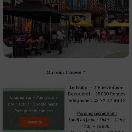
IRSS Rennes
Où nous trouver ?
Le Nobel – 2 Rue Antoine
Étudier à IRSS Rennes c’est bénéficier des
Becquerel – 35000 Rennes
nombreux avantages de cette grande ville
Cliquez sur « J’accepte »
Téléphone : 02 99 22 88 12
étudiante ! Nos locaux de 1 200m2 sont situés
pour activer Google maps
au cœur du campus universitaire de Beaulieu.
Politique de cookies
Horaires secrétariat :
Lundi au jeudi : 7h45 – 12h /
J’accepte
Site officiel de la ville de Rennes
13h – 18h30