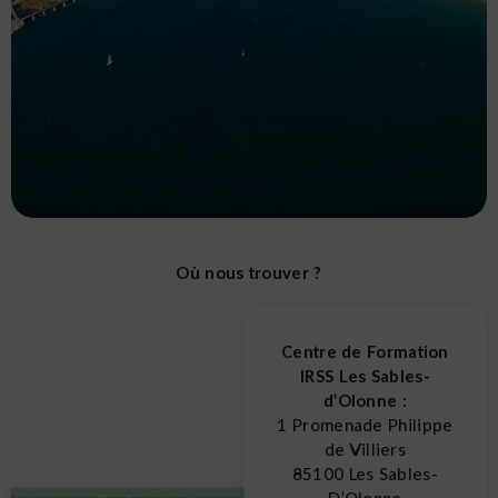
IRSS Les Sables-
Où nous trouver ?
d'Olonne
Centre de Formation
IRSS Les Sables-d’Olonne est installé sur le site
IRSS Les Sables-
privilégié de l’Institut Sports Océan (ISO), face à
d’Olonne :
la mer ! Suivre ses cours de sport sur la plage,
1 Promenade Philippe
que rêver de mieux ?
de Villiers
85100 Les Sables-