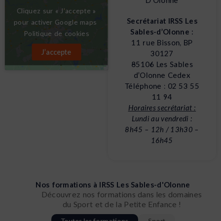
D’Olonne
Site officiel de la ville des Sables-d'Olonne
Cliquez sur « J’accepte »
Secrétariat IRSS Les
pour activer Google maps
Sables-d’Olonne :
Politique de cookies
11 rue Bisson, BP
J’accepte
30127
85106 Les Sables
d’Olonne Cedex
Téléphone :
02 53 55
11 94
Horaires secrétariat :
Lundi au vendredi :
8h45 – 12h / 13h30 –
16h45
Nos formations à IRSS Les Sables-d'Olonne
Découvrez nos formations dans les domaines
du Sport et de la Petite Enfance !
Toutes les formations
Sport