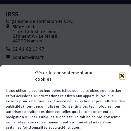
IRSS
Organisme de formation et CFA.
Siège social
1 rue Célestin Freinet
Bâtiment A - Le Nantil
44200 Nantes
02 41 62 19 97
contact@irss.fr
Liens rapides
Gérer le consentement aux
Nos formations
cookies
L’apprentissage
Financement
Nous utilisons des technologies telles que les cookies pour stocker
Qui sommes-nous
et/ou accéder aux informations relatives aux appareils. Nous le
faisons pour améliorer l’expérience de navigation et pour afficher des
Actualités
publicités (non-)personnalisées. Consentir à ces technologies nous
Nos études
autorisera à traiter des données telles que le comportement de
Recrutement
navigation ou les ID uniques sur ce site. Le fait de ne pas consentir
Nos domaines
ou de retirer son consentement peut avoir un effet négatif sur
certaines fonctonnalités et caractéristiques.
Animation