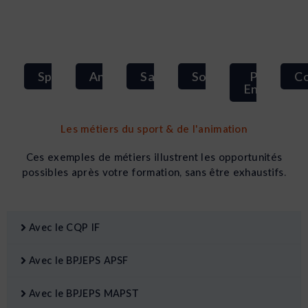
Sport
Animation
Santé
Social
Petite
C
Enfance
Les métiers du sport & de l'animation
Ces exemples de métiers illustrent les opportunités
possibles après votre formation, sans être exhaustifs.
Avec le CQP IF
Avec le BPJEPS APSF
Avec le BPJEPS MAPST