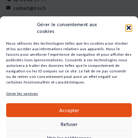
contact@irss.fr
Liens rapides
Gérer le consentement aux
Nos formations
cookies
L’apprentissage
Financement
Nous utilisons des technologies telles que les cookies pour stocker
Qui sommes-nous
et/ou accéder aux informations relatives aux appareils. Nous le
faisons pour améliorer l’expérience de navigation et pour afficher des
Actualités
publicités (non-)personnalisées. Consentir à ces technologies nous
Nos études
autorisera à traiter des données telles que le comportement de
Recrutement
navigation ou les ID uniques sur ce site. Le fait de ne pas consentir
Nos domaines
ou de retirer son consentement peut avoir un effet négatif sur
certaines fonctonnalités et caractéristiques.
Animation
Sport
Gérer les services
Santé
Social
Accepter
Petite Enfance
Commerce
Refuser
QUALIOPI
Voir les préférences