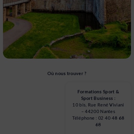
IRSS Nantes
Où nous trouver ?
IRSS Nantes vous accueille au sein de locaux
Formations Sport &
modernes dans le cadre verdoyant de l’île de
Sport Business :
Nantes. Nos 2 bâtiments sont idéalement situés,
10 bis, Rue René Viviani
à proximité du Palais des Sports et à environ 15
– 44200 Nantes
min du centre-ville et de la gare.
Téléphone : 02 40 48 68
68