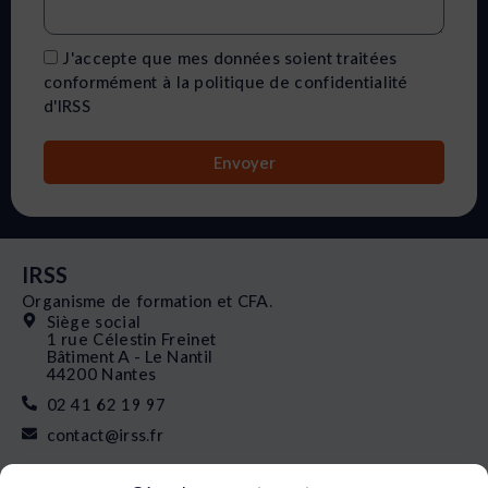
J'accepte que mes données soient traitées
conformément à la politique de confidentialité
d'IRSS
Envoyer
IRSS
Organisme de formation et CFA.
Siège social
1 rue Célestin Freinet
Bâtiment A - Le Nantil
44200 Nantes
02 41 62 19 97
contact@irss.fr
Liens rapides