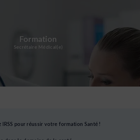
Découvrir la formation
Formation
ofessionnalisante pour devenir secrétaire médical(e) !
Secrétaire Médical(e)
mation Secrétaire Médical(e)
 IRSS pour réussir votre formation Santé !