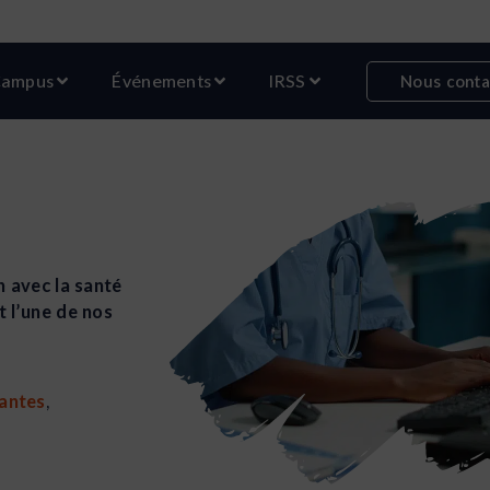
r Formations
Ouvrir Campus
Ouvrir Événements
Ouvrir IRSS
ampus
Événements
IRSS
Nous conta
n avec la santé
t l’une de nos
antes
,