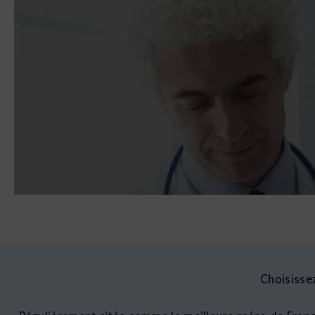
Une formation pr
For
Choisissez