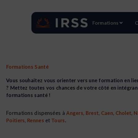
Aller
au
contenu
Ouvri
Formations
C
Formations Santé
Vous souhaitez vous orienter vers une formation en lie
? Mettez toutes vos chances de votre côté en intégran
formations santé !
Formations dispensées à
Angers
,
Brest
,
Caen
,
Cholet
,
N
Poitiers
,
Rennes
et
Tours
.