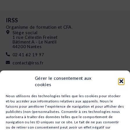
IRSS
Organisme de formation et CFA.
Siège social
1 rue Célestin Freinet
Bâtiment A - Le Nantil
44200 Nantes
02 41 62 19 97
contact@irss.fr
Liens rapides
Gérer le consentement aux
Nos formations
cookies
L’apprentissage
Financement
Nous utilisons des technologies telles que les cookies pour stocker
Qui sommes-nous
et/ou accéder aux informations relatives aux appareils. Nous le
faisons pour améliorer l’expérience de navigation et pour afficher des
Actualités
publicités (non-)personnalisées. Consentir à ces technologies nous
Nos études
autorisera à traiter des données telles que le comportement de
Recrutement
navigation ou les ID uniques sur ce site. Le fait de ne pas consentir
Nos domaines
ou de retirer son consentement peut avoir un effet négatif sur