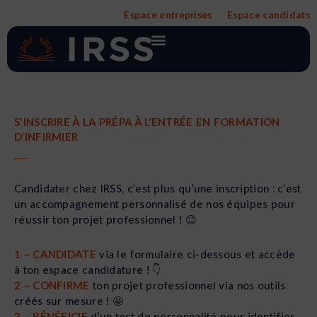
Aller
Espace entreprises
Espace candidats
au
contenu
S'INSCRIRE À LA PRÉPA À L’ENTRÉE EN FORMATION
D’INFIRMIER
Candidater chez IRSS, c’est plus qu’une inscription : c’est
un accompagnement personnalisé de nos équipes pour
réussir ton projet professionnel ! 😉
1 – CANDIDATE
via le formulaire ci-dessous et accède
à ton espace candidature ! 👇
2 – CONFIRME
ton projet professionnel via nos outils
créés sur mesure ! 🤩
3 – BÉNÉFICIE
d’un test de personnalité pour identifier