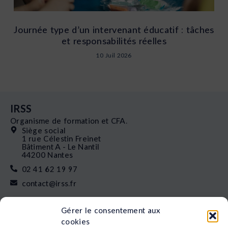
Journée type d’un intervenant éducatif : tâches
et responsabilités réelles
10 Juil 2026
IRSS
Organisme de formation et CFA.
Siège social
1 rue Célestin Freinet
Bâtiment A - Le Nantil
44200 Nantes
02 41 62 19 97
contact@irss.fr
Liens rapides
Gérer le consentement aux
Nos formations
cookies
L’apprentissage