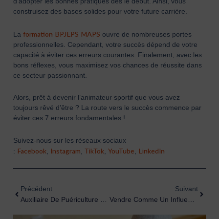
d’adopter les bonnes pratiques dès le début. Ainsi, vous
construisez des bases solides pour votre future carrière.
formation BPJEPS MAPS
La
ouvre de nombreuses portes
professionnelles. Cependant, votre succès dépend de votre
capacité à éviter ces erreurs courantes. Finalement, avec les
bons réflexes, vous maximisez vos chances de réussite dans
ce secteur passionnant.
Alors, prêt à devenir l’animateur sportif que vous avez
toujours rêvé d’être ? La route vers le succès commence par
éviter ces 7 erreurs fondamentales !
Suivez-nous sur les réseaux sociaux
Facebook
Instagram
TikTok
YouTube
LinkedIn
:
,
,
,
,
Précédent
Suiva
Précédent
Suivant
Auxiliaire De Puériculture Vs Aide-Soignante : Quel Métier Choisir ?
Vendre Comme Un Influenceur TikTok