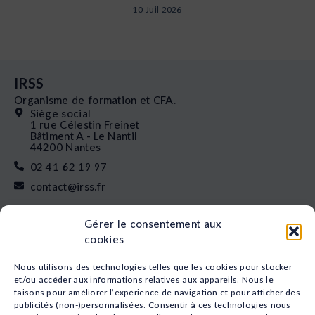
10 Juil 2026
IRSS
Organisme de formation et CFA.
Siège social
1 rue Célestin Freinet
Bâtiment A - Le Nantil
44200 Nantes
02 41 62 19 97
contact@irss.fr
Liens rapides
Gérer le consentement aux
Nos formations
cookies
L’apprentissage
Financement
Nous utilisons des technologies telles que les cookies pour stocker
Qui sommes-nous
et/ou accéder aux informations relatives aux appareils. Nous le
faisons pour améliorer l’expérience de navigation et pour afficher des
Actualités
publicités (non-)personnalisées. Consentir à ces technologies nous
Nos études