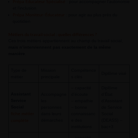
Prépa Éducateur Spécialisé
: pour accompagner l’autonomie
et l’inclusion
Prépa Moniteur-Éducateur
: pour agir au plus près du
quotidien
Métiers du travail social : quelles différences ?
Ces trois métiers appartiennent au champ du travail social,
mais n’interviennent pas exactement de la même
manière
.
Type de
Mission
Compétence
Diplôme visé
métier
principale
s clés
– capacité
Diplôme
Assistant
Accompagne
d’écoute
d’État
Service
les
– empathie
d’Assistant
Social
personnes
– bonne
de Service
fiche métier
dans leurs
connaissanc
Social
complète
démarches
e des
(DEASS) –
institutions
bac+3
– capacité