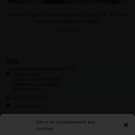
Journée type d’un intervenant éducatif : tâches
et responsabilités réelles
10 Juil 2026
IRSS
Organisme de formation et CFA.
Siège social
1 rue Célestin Freinet
Bâtiment A - Le Nantil
44200 Nantes
02 41 62 19 97
contact@irss.fr
Liens rapides
Gérer le consentement aux
Nos formations
cookies
L’apprentissage