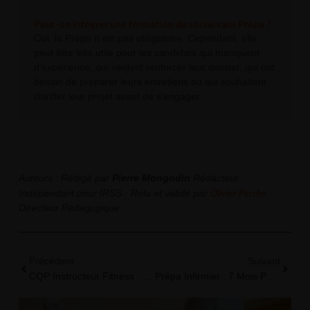
Peut-on intégrer une formation du social sans Prépa ?
Oui, la Prépa n’est pas obligatoire. Cependant, elle
peut être très utile pour les candidats qui manquent
d’expérience, qui veulent renforcer leur dossier, qui ont
besoin de préparer leurs entretiens ou qui souhaitent
clarifier leur projet avant de s’engager.
Auteurs :
Rédigé par
Pierre Mongodin
Rédacteur
Olivier Perche
Indépendant pour IRSS · Relu et validé par
,
Directeur Pédagogique
Précédent
Suiva
Précédent
Suivant
CQP Instructeur Fitness : Quels Débouchés Et Quels Chiffres D’insertion Après La Formation ?
Prépa Infirmier : 7 Mois Pour Entrer En IFSI