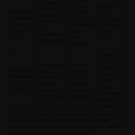
Travaille sur
d’écoute
Diplôme
la relation
Educateur
– posture
d’État
éducative,
Spécialisé
structurante
d’Éducateur
l’autonomie,
fiche métier
– capable de
Spécialisé
la
complète
créer un
(DEES) –
socialisation
cadre
bac+3
et l’insertion
sécurisant
Diplôme
d’État de
Accompagne
– capacité
moniteur
Moniteur
les
d’écoute
éducateur
Educateur
personnes
– rigueur
(DEME) –
fiche métier
dans les
– sens de
bac +2
complète
actes de la
l’observation
Accès sans
vie courante
– pédagogie
diplôme
possible
Pour choisir, il faut donc comprendre l’impact des missions au
quotidien et vérifier la compatibilité avec ses affinités
personnelles. Les stages permettent justement de répondre à
ces questions avec des expériences vécues.