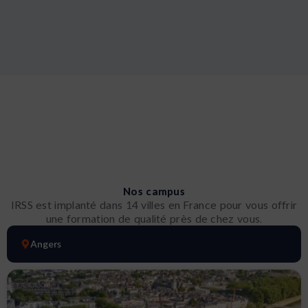
Sophie D. | Prépa Infirmier
"Grâce à la prépa infirmier de l'IRSS, j'ai pu intégrer
"
l'IFSI de mon choix. Les formateurs connaissent
l
e
parfaitement les attentes des jurys et nous préparent
s
er
efficacement aux épreuves. Je recommande vivement
e
!"
u
Nos campus
IRSS est implanté dans 14 villes en France pour vous offrir
une formation de qualité près de chez vous.
Angers