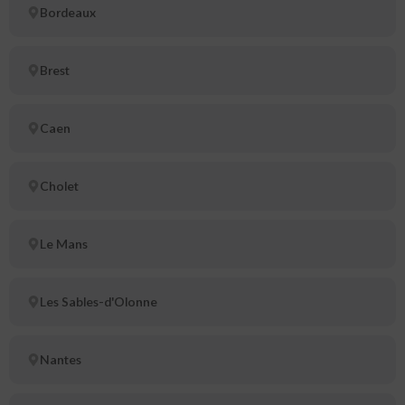
Bordeaux
Brest
Caen
Cholet
Le Mans
Les Sables-d'Olonne
Nantes