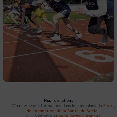
TEP ET TESTS
Nos formations
Découvrez nos formations dans les domaines du
Sport,
Consultez les dates et résultats des TEP et tests
de l’Animation
,
de la Santé, du Social
,
de sélection
du Commerce et
de la Petite Enfance
!