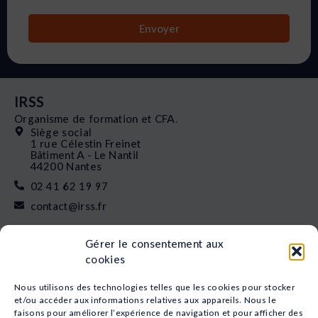
Envoyer
IRSS
Organisme de formation et CFA.
Siège social
1 rue Célestin Freinet
Bâtiment A - Le Nantil
44200 Nantes
02 41 62 19 97
contact@irss.fr
Liens rapides
Gérer le consentement aux
Nos formations
cookies
L’apprentissage
Financement
Nous utilisons des technologies telles que les cookies pour stocker
Qui sommes-nous
et/ou accéder aux informations relatives aux appareils. Nous le
faisons pour améliorer l’expérience de navigation et pour afficher des
Actualités