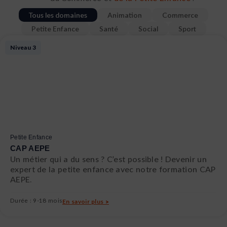
Tous les domaines
Animation
Commerce
En savoir plus
Petite Enfance
Santé
Social
Sport
Page
Page
Page
Page
Niveau 3
Petite Enfance
CAP AEPE
Un métier qui a du sens ? C’est possible ! Devenir un
expert de la petite enfance avec notre formation CAP
AEPE.
Durée : 9-18 mois
En savoir plus >