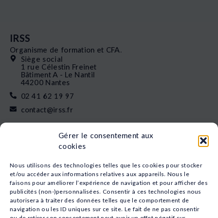
IRSS
Organisme de formation et CFA.
Siège social
1 rue Célestin Freinet
Bâtiment A - Le Nantil
44200 Nantes
02 41 62 19 97
contact@irss.fr
Liens rapides
Gérer le consentement aux
Nos formations
cookies
L’apprentissage
Financement
Nous utilisons des technologies telles que les cookies pour stocker
Qui sommes-nous
et/ou accéder aux informations relatives aux appareils. Nous le
faisons pour améliorer l’expérience de navigation et pour afficher des
Actualités
publicités (non-)personnalisées. Consentir à ces technologies nous
Nos études
autorisera à traiter des données telles que le comportement de
Recrutement
navigation ou les ID uniques sur ce site. Le fait de ne pas consentir
Nos domaines
ou de retirer son consentement peut avoir un effet négatif sur