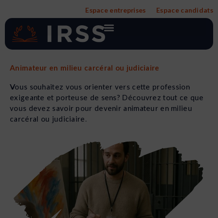
Aller
Espace entreprises
Espace candidats
au
contenu
Animateur en milieu carcéral ou judiciaire
Vous souhaitez vous orienter vers cette profession
exigeante et porteuse de sens? Découvrez tout ce que
vous devez savoir pour devenir animateur en milieu
carcéral ou judiciaire.