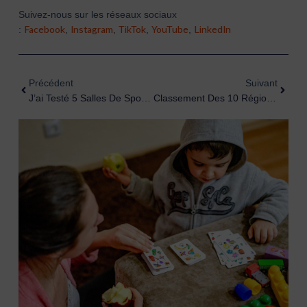
Suivez-nous sur les réseaux sociaux
Facebook
Instagram
TikTok
YouTube
LinkedIn
:
,
,
,
,
Précédent
Suiva
Précédent
Suivant
J’ai Testé 5 Salles De Sport : Voici Pourquoi Elles Cherchent Désespérément Des Coachs
Classement Des 10 Régions Qui Recrutent Le Plus En Petite Enfance