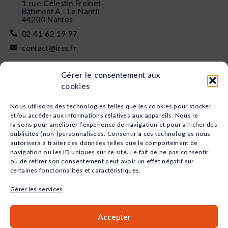
1 rue Célestin Freinet
Bâtiment A - Le Nantil
44200 Nantes
02 41 62 19 97
contact@irss.fr
Liens rapides
Gérer le consentement aux
Nos formations
cookies
L’apprentissage
Financement
Nous utilisons des technologies telles que les cookies pour stocker
Qui sommes-nous
et/ou accéder aux informations relatives aux appareils. Nous le
faisons pour améliorer l’expérience de navigation et pour afficher des
Actualités
publicités (non-)personnalisées. Consentir à ces technologies nous
Nos études
autorisera à traiter des données telles que le comportement de
Recrutement
navigation ou les ID uniques sur ce site. Le fait de ne pas consentir
Nos domaines
ou de retirer son consentement peut avoir un effet négatif sur
certaines fonctonnalités et caractéristiques.
Animation
Sport
Gérer les services
Santé
Social
Accepter
Petite Enfance