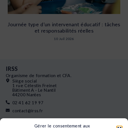
Journée type d’un intervenant éducatif : tâches
et responsabilités réelles
10 Juil 2026
IRSS
Organisme de formation et CFA.
Siège social
1 rue Célestin Freinet
Bâtiment A - Le Nantil
44200 Nantes
02 41 62 19 97
contact@irss.fr
Liens rapides
Gérer le consentement aux