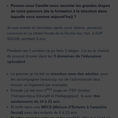
Pouvez-vous Camille nous raconter les grandes étapes
de votre parcours (de la formation à la structure dans
laquelle vous exercez aujourd’hui) ?
Je suis entrée en formation après avoir obtenu plusieurs
concours et j’ai choisi l’école de la Roche-Sur-Yon, à SUP
SOCIAL pendant 3 ans.
Pendant ces 3 années j’ai pu faire 3 stages. J’ai eu la chance
de pouvoir trouver dans les
3 domaines de l’éducateur
spécialisé
:
Le premier je l’ai fait en
insertion avec des adultes
, pour
les accompagner beaucoup sur de l’administratif (leur
trouver un logement par exemple).
ème
Ensuite j’ai fait mon 2
stage en ITEP (Institut
Thérapeutique Educatif et Pédagogique), là avec
des
adolescents de 14 à 21 ans
.
Et enfin dans une
MECS (Maison d’Enfants à Caractère
Social)
avec des enfants de 4 à 13 ans.
Quelles sont les valeurs et les qualités clés qui sont en