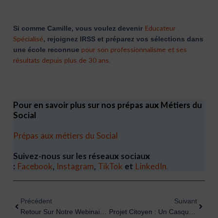
Educateur
Si comme Camille, vous voulez devenir
Spécialisé
, rejoignez IRSS et préparez vos sélections dans
pour son professionnalisme et ses
une école reconnue
résultats depuis plus de 30 ans.
Pour en savoir plus sur nos prépas aux Métiers du
Social
Prépas aux métiers du Social
Suivez-nous sur les réseaux sociaux
:
Facebook
,
Instagram
,
TikTok
et
LinkedIn.
Précédent
Suiva
Précédent
Suivant
Retour Sur Notre Webinaire « Se Former Dans Le Secteur De La Petite Enfance : Choisir Son Métier Selon Son Profil » Du 17 Mars
Projet Citoyen : Un Casque De Réalité Virtuelle Pour Les Enfants Hospitalisés