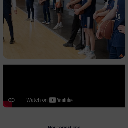
Formations
Sport
Vous souhaitez transformer votre passion du
sport en une carrière épanouissante ? Rejoignez
une formation reconnue et qualifiante chez
IRSS, et transformez votre passion en
profession.
Nos formations