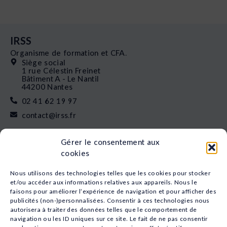
IRSS
Organisme de formation et CFA.
Siège social
1 rue Célestin Freinet
Bâtiment A - Le Nantil
44200 Nantes
02 41 62 19 97
contact@irss.fr
Liens rapides
Gérer le consentement aux
Nos formations
cookies
L’apprentissage
Financement
Nous utilisons des technologies telles que les cookies pour stocker
Qui sommes-nous
et/ou accéder aux informations relatives aux appareils. Nous le
faisons pour améliorer l’expérience de navigation et pour afficher des
Actualités
publicités (non-)personnalisées. Consentir à ces technologies nous
Nos études
autorisera à traiter des données telles que le comportement de
Recrutement
navigation ou les ID uniques sur ce site. Le fait de ne pas consentir