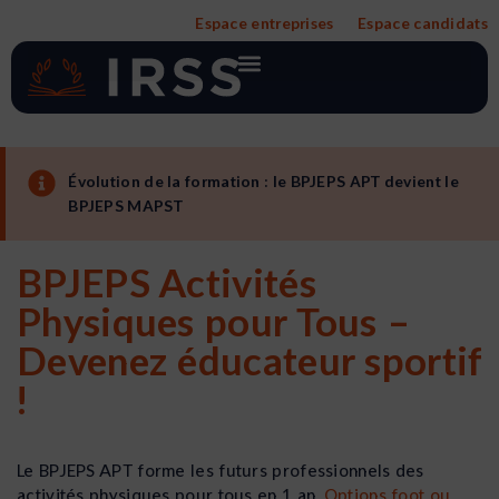
Aller
Espace entreprises
Espace candidats
au
contenu
Évolution de la formation : le BPJEPS APT devient le
BPJEPS MAPST
BPJEPS Activités
Physiques pour Tous –
Devenez éducateur sportif
!
Le BPJEPS APT forme les futurs professionnels des
activités physiques pour tous en 1 an.
Options foot ou