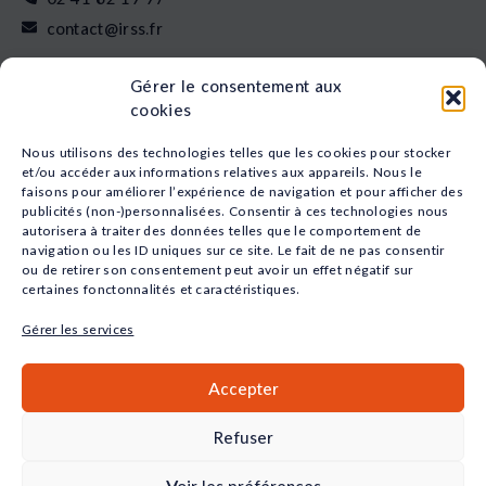
contact@irss.fr
Liens rapides
Gérer le consentement aux
Nos formations
cookies
L’apprentissage
Financement
Nous utilisons des technologies telles que les cookies pour stocker
Qui sommes-nous
et/ou accéder aux informations relatives aux appareils. Nous le
faisons pour améliorer l’expérience de navigation et pour afficher des
Actualités
publicités (non-)personnalisées. Consentir à ces technologies nous
Nos études
autorisera à traiter des données telles que le comportement de
Recrutement
navigation ou les ID uniques sur ce site. Le fait de ne pas consentir
Nos domaines
ou de retirer son consentement peut avoir un effet négatif sur
certaines fonctonnalités et caractéristiques.
Animation
Sport
Gérer les services
Santé
Social
Accepter
Petite Enfance
Commerce
Refuser
QUALIOPI
Voir les préférences