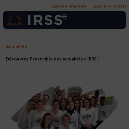
Aller
Espace entreprises
Espace candidats
au
contenu
Actualités
Découvrez l’ensemble des actualités d’IRSS !