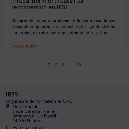
Prépa infirmier : réussir sa
reconversion en IFSI
Changer de métier pour devenir infirmier demande une
préparation rigoureuse et réfléchie : il s’agit de clarifier
son projet, de retrouver une méthode de travail, de
LIRE LA SUITE »
1
2
3
…
76
IRSS
Organisme de formation et CFA.
Siège social
1 rue Célestin Freinet
Bâtiment A - Le Nantil
44200 Nantes
02 41 62 19 97