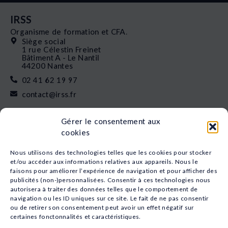
IRSS
Organisme de formation et CFA.
Siège social
1 rue Célestin Freinet
Bâtiment A - Le Nantil
44200 Nantes
02 41 62 19 97
contact@irss.fr
Liens rapides
Gérer le consentement aux
Nos formations
cookies
L’apprentissage
Financement
Nous utilisons des technologies telles que les cookies pour stocker
Qui sommes-nous
et/ou accéder aux informations relatives aux appareils. Nous le
faisons pour améliorer l’expérience de navigation et pour afficher des
Actualités
publicités (non-)personnalisées. Consentir à ces technologies nous
Nos études
autorisera à traiter des données telles que le comportement de
Recrutement
navigation ou les ID uniques sur ce site. Le fait de ne pas consentir
Nos domaines
ou de retirer son consentement peut avoir un effet négatif sur
certaines fonctonnalités et caractéristiques.
Animation