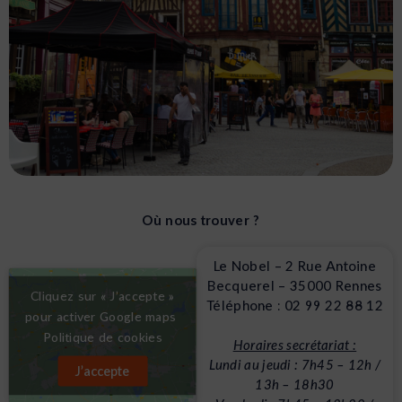
IRSS Rennes
Où nous trouver ?
Le Nobel – 2 Rue Antoine
Étudier à IRSS Rennes c’est bénéficier des
Becquerel – 35000 Rennes
nombreux avantages de cette grande ville
Cliquez sur « J’accepte »
Téléphone : 02 99 22 88 12
étudiante ! Nos locaux de 1 200m2 sont situés
pour activer Google maps
au cœur du campus universitaire de Beaulieu.
Politique de cookies
Horaires secrétariat :
Lundi au jeudi : 7h45 – 12h /
J’accepte
Site officiel de la ville de Rennes
13h – 18h30