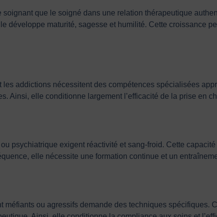
 soignant que le soigné dans une relation thérapeutique authenti
elle développe maturité, sagesse et humilité. Cette croissance p
 les addictions nécessitent des compétences spécialisées appro
. Ainsi, elle conditionne largement l’efficacité de la prise en ch
ou psychiatrique exigent réactivité et sang-froid. Cette capacité
quence, elle nécessite une formation continue et un entraînemen
 méfiants ou agressifs demande des techniques spécifiques. Cet
peutique. Ainsi, elle conditionne la compliance aux soins et l’eff