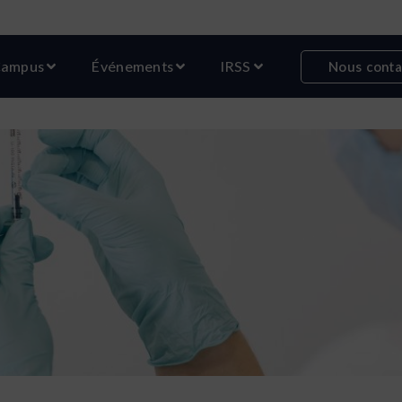
r Formations
Ouvrir Campus
Ouvrir Événements
Ouvrir IRSS
ampus
Événements
IRSS
Nous conta