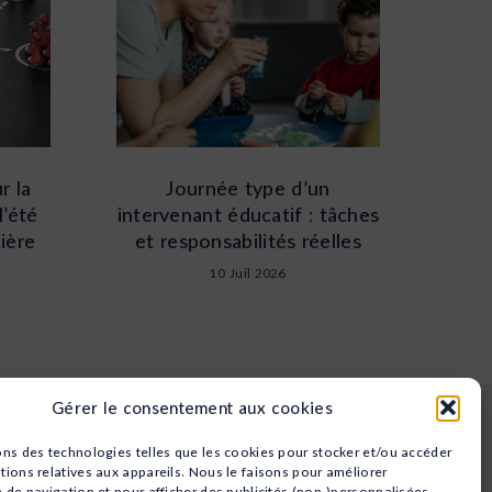
r la
Journée type d’un
l’été
intervenant éducatif : tâches
ière
et responsabilités réelles
10 Juil 2026
Gérer le consentement aux cookies
Nos domaines
ons des technologies telles que les cookies pour stocker et/ou accéder
Animation
tions relatives aux appareils. Nous le faisons pour améliorer
Sport
e de navigation et pour afficher des publicités (non-)personnalisées.