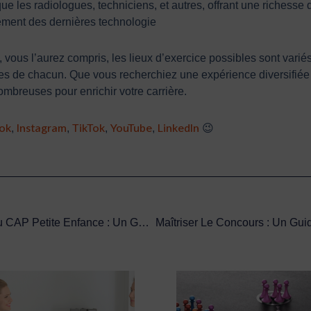
que les radiologues, techniciens, et autres, offrant une richesse
ment des dernières technologie
t, vous l’aurez compris, les lieux d’exercice possibles sont var
les de chacun. Que vous recherchiez une expérience diversifiée
ombreuses pour enrichir votre carrière.
ok
Instagram
TikTok
YouTube
LinkedIn
,
,
,
,
😉
Les Avantages De La Formation À Distance Du CAP Petite Enfance : Un Guide Complet