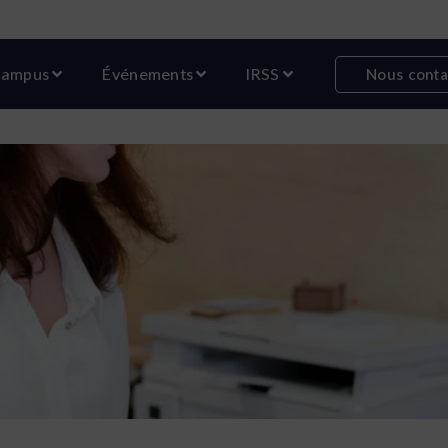
r Formations
Ouvrir Campus
Ouvrir Événements
Ouvrir IRSS
ampus
Événements
IRSS
Nous conta