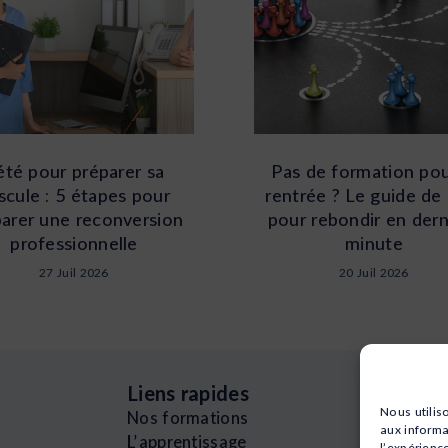
’été pour préparer sa
Pas de formation pou
scule : 5 étapes pour
rentrée ? Le guide de 
arer une reconversion
pour rebondir en dern
professionnelle
minute
27 Juil 2026
20 Juil 2026
Liens rapides
Nous utilis
Nos formations
aux informa
L’apprentissage
l’expérienc