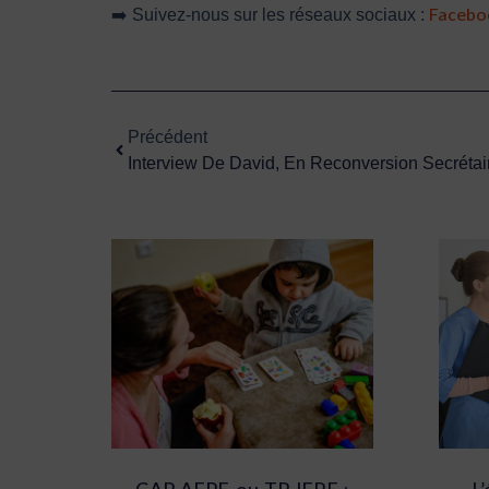
Facebo
➡️ Suivez-nous sur les réseaux sociaux :
Précédent
Précédent
Interview De David, En Reconversion Secréta
CAP AEPE ou TP IEPE :
L