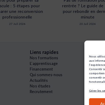
scule : 5 étapes pour
rentrée ? Le guide de 
arer une reconversion
pour rebondir en dern
professionnelle
minute
27 Juil 2026
20 Juil 2026
Liens rapides
Nous utilis
Nos formations
aux informa
L’apprentissage
l’expérienc
Financement
Consentir à
comportemen
Qui sommes-nous
consentir o
Actualités
fonctonnali
Nos études
Gérer les s
Recrutement
Ac