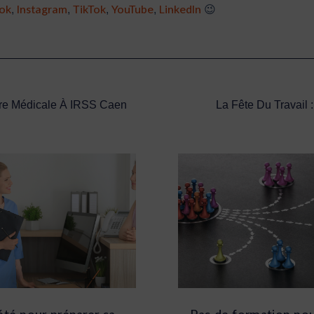
ok
Instagram
TikTok
YouTube
LinkedIn
,
,
,
,
😉
ire Médicale À IRSS Caen
La Fête Du Travail 
’été pour préparer sa
Pas de formation pou