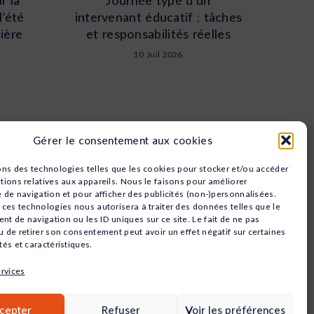
l’été
intervenant éducatif : tâches
ière
et responsabilités réelles
10 Juil 2026
Gérer le consentement aux cookies
Nos domaines
ons des technologies telles que les cookies pour stocker et/ou accéder
Animation
tions relatives aux appareils. Nous le faisons pour améliorer
Sport
e de navigation et pour afficher des publicités (non-)personnalisées.
Santé
 ces technologies nous autorisera à traiter des données telles que le
t de navigation ou les ID uniques sur ce site. Le fait de ne pas
Social
u de retirer son consentement peut avoir un effet négatif sur certaines
Petite Enfance
tés et caractéristiques.
Commerce
ervices
QUALIOPI
cepter
Refuser
Voir les préférences