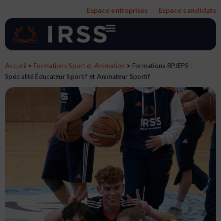
Aller
Espace entreprises
Espace candidats
au
contenu
Accueil
>
Formations Sport et Animation
>
Formations BPJEPS :
Spécialité Éducateur Sportif et Animateur Sportif