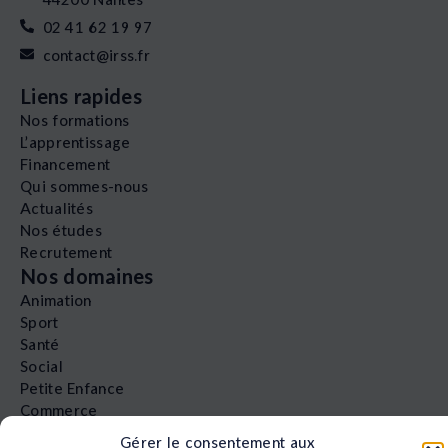
02 41 62 19 97
contact@irss.fr
Liens rapides
Nos formations
L’apprentissage
Financement
Qui sommes-nous
Actualités
Nos études
Recrutement
Nos domaines
Animation
Sport
Santé
Social
Petite Enfance
Commerce
QUALIOPI
Gérer le consentement aux