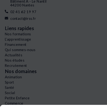
Bâtiment A - Le Nantil
44200 Nantes
02 41 62 19 97
contact@irss.fr
Liens rapides
Nos formations
L’apprentissage
Financement
Qui sommes-nous
Actualités
Nos études
Recrutement
Nos domaines
Animation
Sport
Santé
Social
Petite Enfance
Commerce