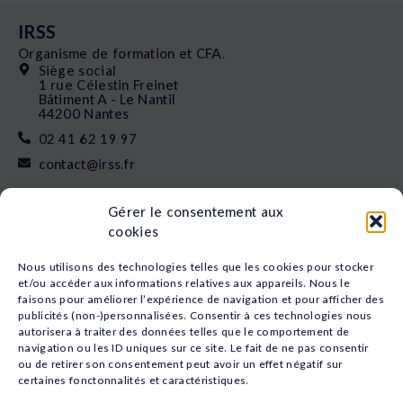
IRSS
Organisme de formation et CFA.
Siège social
1 rue Célestin Freinet
Bâtiment A - Le Nantil
44200 Nantes
02 41 62 19 97
contact@irss.fr
Liens rapides
Gérer le consentement aux
Nos formations
cookies
L’apprentissage
Financement
Nous utilisons des technologies telles que les cookies pour stocker
Qui sommes-nous
et/ou accéder aux informations relatives aux appareils. Nous le
faisons pour améliorer l’expérience de navigation et pour afficher des
Actualités
publicités (non-)personnalisées. Consentir à ces technologies nous
Nos études
autorisera à traiter des données telles que le comportement de
Recrutement
navigation ou les ID uniques sur ce site. Le fait de ne pas consentir
Nos domaines
ou de retirer son consentement peut avoir un effet négatif sur
certaines fonctonnalités et caractéristiques.
Animation