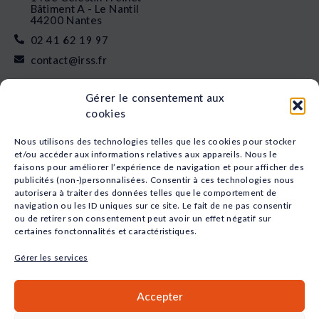
Bâtiment A - Le Nantil
44200 Nantes
02 41 62 19 97
contact@irss.fr
Liens rapides
Gérer le consentement aux
Nos formations
cookies
L’apprentissage
Financement
Nous utilisons des technologies telles que les cookies pour stocker
Qui sommes-nous
et/ou accéder aux informations relatives aux appareils. Nous le
faisons pour améliorer l’expérience de navigation et pour afficher des
Actualités
publicités (non-)personnalisées. Consentir à ces technologies nous
Nos études
autorisera à traiter des données telles que le comportement de
Recrutement
navigation ou les ID uniques sur ce site. Le fait de ne pas consentir
Nos domaines
ou de retirer son consentement peut avoir un effet négatif sur
certaines fonctonnalités et caractéristiques.
Animation
Sport
Gérer les services
Santé
Social
Accepter
Petite Enfance
Commerce