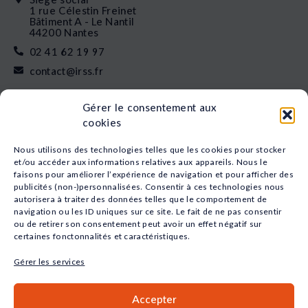
1 rue Célestin Freinet
Bâtiment A - Le Nantil
44200 Nantes
02 41 62 19 97
contact@irss.fr
Liens rapides
Gérer le consentement aux
Nos formations
cookies
L’apprentissage
Financement
Nous utilisons des technologies telles que les cookies pour stocker
Qui sommes-nous
et/ou accéder aux informations relatives aux appareils. Nous le
faisons pour améliorer l’expérience de navigation et pour afficher des
Actualités
publicités (non-)personnalisées. Consentir à ces technologies nous
Nos études
autorisera à traiter des données telles que le comportement de
Recrutement
navigation ou les ID uniques sur ce site. Le fait de ne pas consentir
Nos domaines
ou de retirer son consentement peut avoir un effet négatif sur
certaines fonctonnalités et caractéristiques.
Animation
Sport
Gérer les services
Santé
Social
Accepter
Petite Enfance