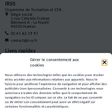
IRSS
Organisme de formation et CFA.
Siège social
1 rue Célestin Freinet
Bâtiment A - Le Nantil
44200 Nantes
02 41 62 19 97
contact@irss.fr
Liens rapides
Nos formations
Gérer le consentement aux
L’apprentissage
cookies
Financement
Qui sommes-nous
Nous utilisons des technologies telles que les cookies pour stocker
Actualités
et/ou accéder aux informations relatives aux appareils. Nous le
Nos études
faisons pour améliorer l’expérience de navigation et pour afficher des
publicités (non-)personnalisées. Consentir à ces technologies nous
Recrutement
autorisera à traiter des données telles que le comportement de
Nos domaines
navigation ou les ID uniques sur ce site. Le fait de ne pas consentir
Animation
ou de retirer son consentement peut avoir un effet négatif sur
certaines fonctonnalités et caractéristiques.
Sport