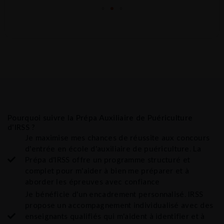
Léna Lalouelle
Ro
e est
"Expérience très intéressante pour les
"IRSS
et à
passionnés de sport ! Les cours sont bien
struc
 et
répartis entre théorie et pratique. Les sports
compé
 le
varient beaucoup, ce qui nous permet
secré
ne
d’effectuer tout type de sport. Les cours
dispo
ormat
théoriques sont intéressants. L’ambiance entre
étudi
les élèves et les formateurs est vraiment sympa,
allia
ivi
sans parler du cadre de vue juste magnifique
bonne
Pourquoi suivre la Prépa Auxiliaire de Puériculture
aux Sables-d’Olonne !"
L’ac
d'IRSS ?
satis
l’ins
Je maximise mes chances de réussite aux concours
d'entrée en école d'auxiliaire de puériculture. La
Prépa d'IRSS offre un programme structuré et
complet pour m'aider à bien me préparer et à
aborder les épreuves avec confiance
Je bénéficie d'un encadrement personnalisé. IRSS
propose un accompagnement individualisé avec des
enseignants qualifiés qui m'aident à identifier et à