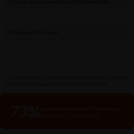
Biologie, sciences sanitaires et Mathématiques
Module petite enfance
Accueil
>
Formations Petite Enfance
>
Préparations
>
Prépa Auxiliaire
de Puériculture
>
Prépa Auxiliaire de Puériculture à Caen
73
%
De nos apprenants ont réussi à intégrer un
IFAP
(session 24.25 – enquête IRSS)