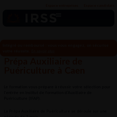
Aller
Espace entreprises
Espace candidats
au
contenu
Intégré ou remboursé : vous vous engagez, on sécurise
votre réussite.
En savoir plus
Prépa Auxiliaire de
Puériculture à Caen
Le formation vous prépare à réussir votre sélection pour
l’entrée en Institut de formation d’Auxiliaire de
Puériculture (IFAP).
La Prépa Auxiliaire de Puériculture se déroule sur une
période de 7 mois.