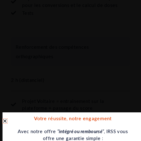
pour les conversions et le calcul de doses
Tests
Renforcement des compétences
orthographiques
2 h (distanciel)
Projet Voltaire = entraînement sur la
plateforme + passage du score
Votre réussite, notre engagement
Avec notre offre
“
intégré ou remboursé
”
, IRSS vous
offre une garantie simple :