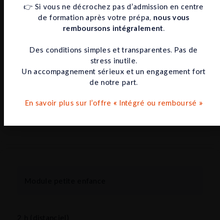
Renforcement des compétences
👉 Si vous ne décrochez pas d’admission en centre
de formation après votre prépa,
nous vous
rédactionnelles
remboursons intégralement
.
Des conditions simples et transparentes. Pas de
1 h (présentiel)
stress inutile.
Un accompagnement sérieux et un engagement fort
de notre part.
Compétences linguistiques : travail sur la
langue française dans ses aspects formels
En savoir plus sur l’offre « Intégré ou remboursé »
Compétences discursives : travail sur la
méthodologie écrite
Module petite enfance
2 h (distanciel)