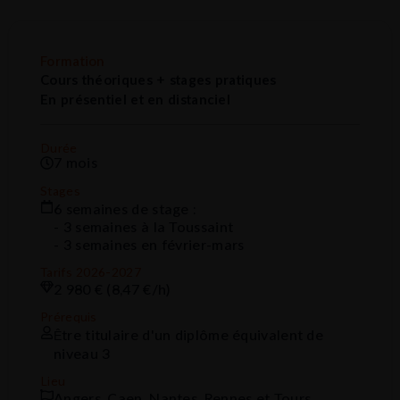
Formation
Cours théoriques + stages pratiques
En présentiel et en distanciel
Durée
7 mois
Stages
6 semaines de stage :
- 3 semaines à la Toussaint
- 3 semaines en février-mars
Tarifs 2026-2027
2 980 € (8,47 €/h)
Prérequis
tre titulaire d'un diplôme équivalent de
Ê
niveau 3
Lieu
Angers, Caen, Nantes, Rennes et Tours