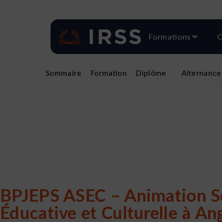
Aller
au
contenu
Ouvri
Formations
C
Sommaire
Formation
Diplôme
Alternance
BPJEPS ASEC – Animation S
Éducative et Culturelle à An