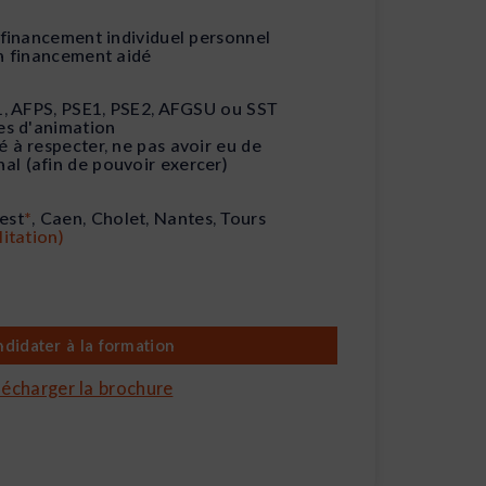
n financement individuel personnel
en financement aidé
C1, AFPS, PSE1, PSE2, AFGSU ou SST
res d'animation
é à respecter, ne pas avoir eu de
l (afin de pouvoir exercer)
est
*
, Caen, Cholet, Nantes, Tours
litation)
didater à la formation
lécharger la brochure