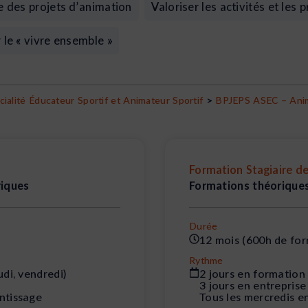
 des projets d’animation
Valoriser les activités et les 
 le « vivre ensemble »
ialité Éducateur Sportif et Animateur Sportif
>
BPJEPS ASEC – Anima
Formation Stagiaire de
riques
Formations théoriques
Durée
12 mois (600h de for
Rythme
udi, vendredi)
2 jours en formation 
3 jours en entreprise
entissage
Tous les mercredis e