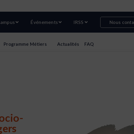
r Formations
Ouvrir Campus
Ouvrir Événements
Ouvrir IRSS
ampus
Événements
IRSS
Nous conta
Programme
Métiers
Actualités
FAQ
ocio-
gers