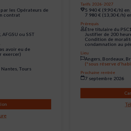
Tarifs 2026-2027
 par les Opérateurs de
5 940 € (9,90 €/h) e
n contrat
7 980 € (13,30 €/h) 
Prérequis
Être titulaire du PS
E2, AFGSU ou SST
Justifier de 200 heu
Condition de moralit
e
condamnation au péna
as avoir eu de
Lieu
r exercer)
Angers, Bordeaux, Br
(*sous réserve d'habi
, Nantes, Tours
Prochaine rentrée
7 septembre 2026
Can
tion
Té
ure