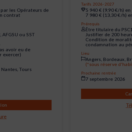
Tarifs 2026-2027
 par les Opérateurs de
5 940 € (9,90 €/h) e
n contrat
7 980 € (13,30 €/h) 
Prérequis
Être titulaire du PS
E2, AFGSU ou SST
Justifier de 200 heu
Condition de moralit
e
condamnation au péna
as avoir eu de
Lieu
r exercer)
Angers, Bordeaux, Br
(*sous réserve d'habi
, Nantes, Tours
Prochaine rentrée
7 septembre 2026
Can
tion
Té
ure