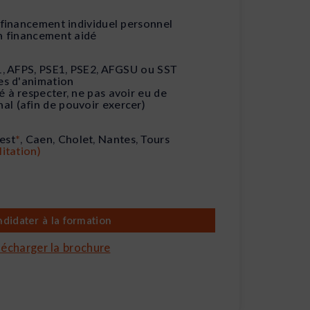
n financement individuel personnel
en financement aidé
C1, AFPS, PSE1, PSE2, AFGSU ou SST
res d'animation
é à respecter, ne pas avoir eu de
l (afin de pouvoir exercer)
est
*
, Caen, Cholet, Nantes, Tours
litation)
didater à la formation
lécharger la brochure