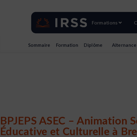
Aller
au
contenu
Ouvri
Formations
C
Sommaire
Formation
Diplôme
Alternance
BPJEPS ASEC – Animation S
Éducative et Culturelle à Bre