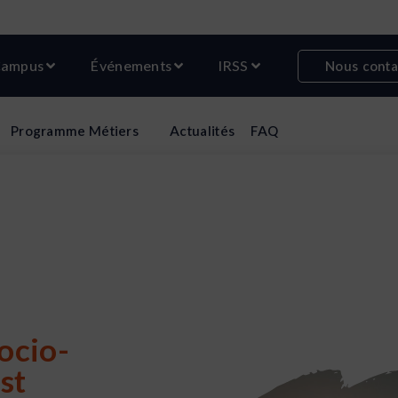
r Formations
Ouvrir Campus
Ouvrir Événements
Ouvrir IRSS
ampus
Événements
IRSS
Nous conta
Programme
Métiers
Actualités
FAQ
ocio-
st