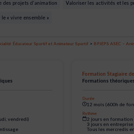
 des projets d’animation
Valoriser les activités et les 
 le « vivre ensemble »
ialité Éducateur Sportif et Animateur Sportif
>
BPJEPS ASEC – Anima
Formation Stagiaire de
riques
Formations théoriques
Durée
12 mois (600h de for
Rythme
udi, vendredi)
2 jours en formation 
3 jours en entreprise
entissage
Tous les mercredis e