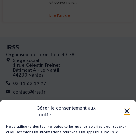
et convaincre...
Lire l'article
IRSS
Organisme de formation et CFA.
Siège social
1 rue Célestin Freinet
Bâtiment A - Le Nantil
44200 Nantes
02 41 62 19 97
contact@irss.fr
Liens rapides
Gérer le consentement aux
Nos formations
cookies
L’apprentissage
Financement
Nous utilisons des technologies telles que les cookies pour stocker
Qui sommes-nous
et/ou accéder aux informations relatives aux appareils. Nous le