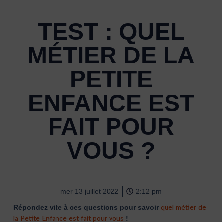
TEST : QUEL
MÉTIER DE LA
PETITE
ENFANCE EST
FAIT POUR
VOUS ?
mer 13 juillet 2022
2:12 pm
quel métier de
Répondez vite à ces questions pour savoir
la Petite Enfance est fait pour vous
!