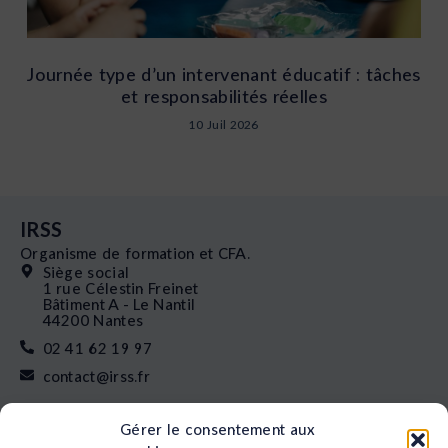
Journée type d’un intervenant éducatif : tâches
et responsabilités réelles
10 Juil 2026
IRSS
Organisme de formation et CFA.
Siège social
1 rue Célestin Freinet
Bâtiment A - Le Nantil
44200 Nantes
02 41 62 19 97
contact@irss.fr
Liens rapides
Gérer le consentement aux
Nos formations