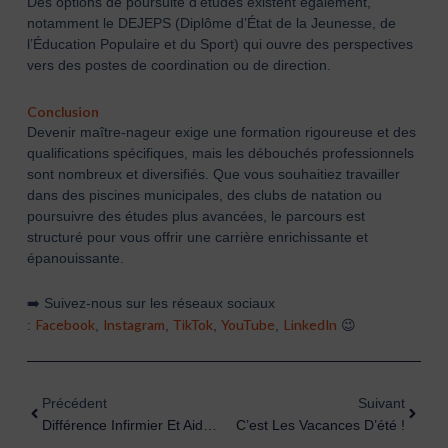
Des options de poursuite d’études existent également,
notamment le DEJEPS (Diplôme d’État de la Jeunesse, de
l’Éducation Populaire et du Sport) qui ouvre des perspectives
vers des postes de coordination ou de direction.
Conclusion
Devenir maître-nageur exige une formation rigoureuse et des
qualifications spécifiques, mais les débouchés professionnels
sont nombreux et diversifiés. Que vous souhaitiez travailler
dans des piscines municipales, des clubs de natation ou
poursuivre des études plus avancées, le parcours est
structuré pour vous offrir une carrière enrichissante et
épanouissante.
➡️ Suivez-nous sur les réseaux sociaux
Facebook
Instagram
TikTok
YouTube
LinkedIn
:
,
,
,
,
😉
Précédent
Suiva
Précédent
Suivant
Différence Infirmier Et Aide Soignant : Comprendre Les Distinctions Clés
C’est Les Vacances D’été !