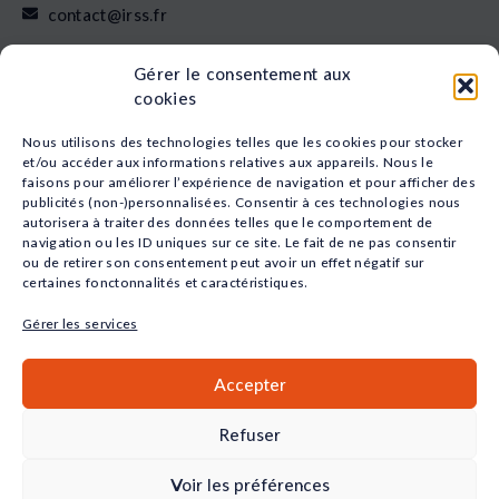
contact@irss.fr
Liens rapides
Gérer le consentement aux
Nos formations
cookies
L’apprentissage
Financement
Nous utilisons des technologies telles que les cookies pour stocker
Qui sommes-nous
et/ou accéder aux informations relatives aux appareils. Nous le
faisons pour améliorer l’expérience de navigation et pour afficher des
Actualités
publicités (non-)personnalisées. Consentir à ces technologies nous
Nos études
autorisera à traiter des données telles que le comportement de
Recrutement
navigation ou les ID uniques sur ce site. Le fait de ne pas consentir
Nos domaines
ou de retirer son consentement peut avoir un effet négatif sur
certaines fonctonnalités et caractéristiques.
Animation
Sport
Gérer les services
Santé
Social
Accepter
Petite Enfance
Commerce
Refuser
QUALIOPI
Voir les préférences