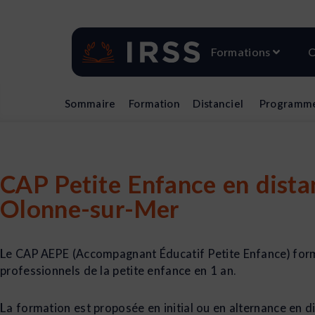
Aller
au
contenu
Ouvri
Formations
C
Sommaire
Formation
Distanciel
Programm
CAP Petite Enfance en distan
Olonne-sur-Mer
Le CAP AEPE (Accompagnant Éducatif Petite Enfance) form
professionnels de la petite enfance en 1 an.
La formation est proposée en initial ou en alternance en di