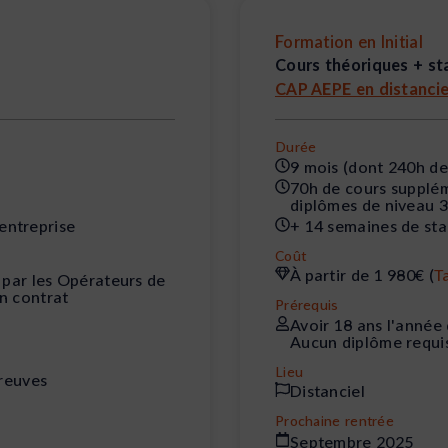
Formation en Initial
Cours théoriques + st
CAP AEPE en distancie
Durée
9 mois (dont 240h de
70h de cours supplém
diplômes de niveau 3
+ 14 semaines de st
 entreprise
Coût
À partir de 1 980€ (
T
 par les Opérateurs de
n contrat
Prérequis
Avoir 18 ans l'année
Aucun diplôme requi
Lieu
preuves
Distanciel
Prochaine rentrée
Septembre 2025