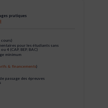
ages pratiques
l
 cours)
entaires pour les étudiants sans
 ou 4 (CAP, BEP, BAC)
age minimum
arifs & financements
)
 de passage des épreuves
s