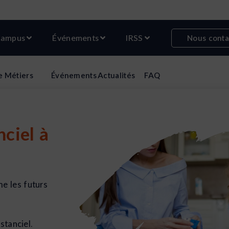
r Formations
Ouvrir Campus
Ouvrir Événements
Ouvrir IRSS
ampus
Événements
IRSS
Nous conta
e
Métiers
Événements
Actualités
FAQ
ciel à
e les futurs
stanciel.