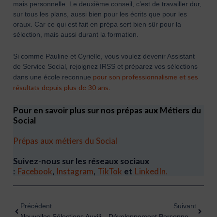
mais personnelle. Le deuxième conseil, c’est de travailler dur,
sur tous les plans, aussi bien pour les écrits que pour les
oraux. Car ce qui est fait en prépa sert bien sûr pour la
sélection, mais aussi durant la formation.
Si comme Pauline et Cyrielle, vous voulez devenir Assistant
de Service Social, rejoignez IRSS et préparez vos sélections
pour son professionnalisme et ses
dans une école reconnue
résultats depuis plus de 30 ans.
Pour en savoir plus sur nos prépas aux Métiers du
Social
Prépas aux métiers du Social
Suivez-nous sur les réseaux sociaux
:
Facebook
,
Instagram
,
TikTok
et
LinkedIn.
Précédent
Suiva
Précédent
Suivant
Nouvelles Sélections Auxiliaire De Puériculture Et Aide-Soignant : Augmentez Vos Chances De Réussite Avec IRSS !
Développement Personnel Dans Les Prépas Paramédicales Et Sociales À IRSS : Un Plus Pour Étoffer Son Parcours, Enrichir Sa Personnalité !