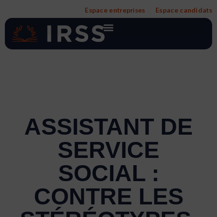
Aller
Espace entreprises
Espace candidats
au
contenu
ASSISTANT DE
SERVICE
SOCIAL :
CONTRE LES