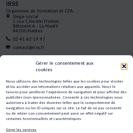
IRSS
Organisme de formation et CFA.
Siège social
1 rue Célestin Freinet
Bâtiment A - Le Nantil
44200 Nantes
02 41 62 19 97
contact@irss.fr
Liens rapides
Gérer le consentement aux
Nos formations
cookies
L’apprentissage
Financement
Nous utilisons des technologies telles que les cookies pour stocker
Qui sommes-nous
et/ou accéder aux informations relatives aux appareils. Nous le
faisons pour améliorer l’expérience de navigation et pour afficher des
Actualités
publicités (non-)personnalisées. Consentir à ces technologies nous
Nos études
autorisera à traiter des données telles que le comportement de
Recrutement
navigation ou les ID uniques sur ce site. Le fait de ne pas consentir
Nos domaines
ou de retirer son consentement peut avoir un effet négatif sur
certaines fonctonnalités et caractéristiques.
Animation
Sport
Gérer les services