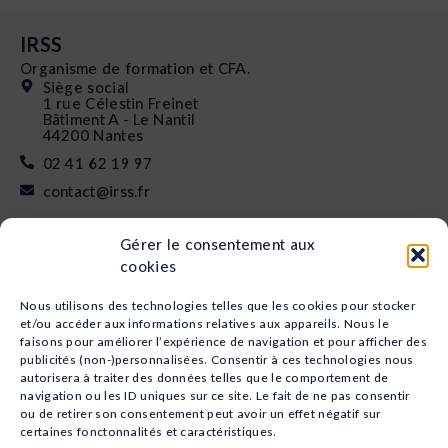
IRSS
Organisme de formation et CFA.
Siège social
1 rue Célestin Freinet
Bâtiment A - Le Nantil
44200 Nantes
02 41 62 19 97
contact@irss.fr
Liens rapides
Gérer le consentement aux
Nos formations
cookies
L’apprentissage
Financement
Nous utilisons des technologies telles que les cookies pour stocker
Qui sommes-nous
et/ou accéder aux informations relatives aux appareils. Nous le
faisons pour améliorer l’expérience de navigation et pour afficher des
Actualités
publicités (non-)personnalisées. Consentir à ces technologies nous
Nos études
autorisera à traiter des données telles que le comportement de
Recrutement
navigation ou les ID uniques sur ce site. Le fait de ne pas consentir
Nos domaines
ou de retirer son consentement peut avoir un effet négatif sur
certaines fonctonnalités et caractéristiques.
Animation