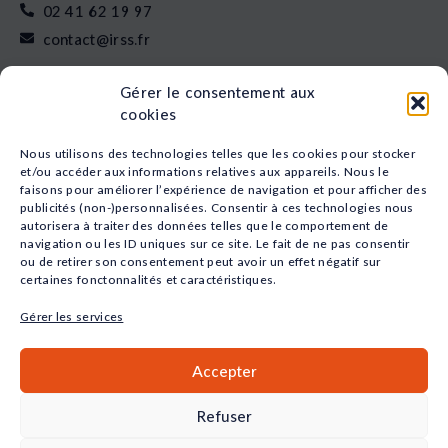
02 41 62 19 97
contact@irss.fr
Liens rapides
Gérer le consentement aux
Nos formations
cookies
L’apprentissage
Financement
Nous utilisons des technologies telles que les cookies pour stocker
Qui sommes-nous
et/ou accéder aux informations relatives aux appareils. Nous le
faisons pour améliorer l’expérience de navigation et pour afficher des
Actualités
publicités (non-)personnalisées. Consentir à ces technologies nous
Nos études
autorisera à traiter des données telles que le comportement de
Recrutement
navigation ou les ID uniques sur ce site. Le fait de ne pas consentir
Nos domaines
ou de retirer son consentement peut avoir un effet négatif sur
certaines fonctonnalités et caractéristiques.
Animation
Sport
Gérer les services
Santé
Social
Accepter
Petite Enfance
Commerce
Refuser
QUALIOPI