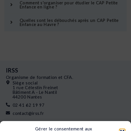
Comment s'organiser pour étudier le CAP Petite
Enfance en ligne ?
Quelles sont les débouchés après un CAP Petite
Enfance au Havre ?
IRSS
Organisme de formation et CFA.
Siège social
1 rue Célestin Freinet
Bâtiment A - Le Nantil
44200 Nantes
02 41 62 19 97
contact@irss.fr
Liens rapides
Gérer le consentement aux